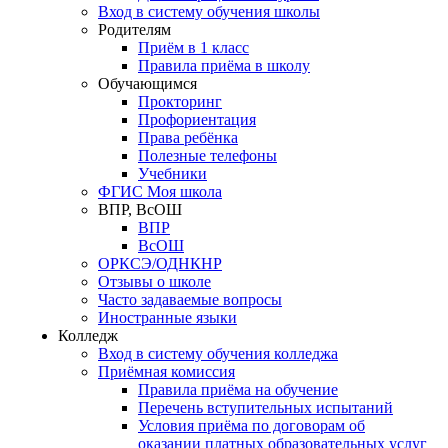
Вход в систему обучения школы
Родителям
Приём в 1 класс
Правила приёма в школу
Обучающимся
Прокторинг
Профориентация
Права ребёнка
Полезные телефоны
Учебники
ФГИС Моя школа
ВПР, ВсОШ
ВПР
ВсОШ
ОРКСЭ/ОДНКНР
Отзывы о школе
Часто задаваемые вопросы
Иностранные языки
Колледж
Вход в систему обучения колледжа
Приёмная комиссия
Правила приёма на обучение
Перечень вступительных испытаний
Условия приёма по договорам об
оказании платных образовательных услуг