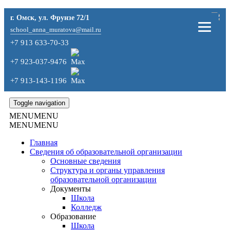
г. Омск, ул. Фрунзе 72/1
school_anna_muratova@mail.ru
+7 913 633-70-33
+7 923-037-9476
+7 913-143-1196
Toggle navigation
MENU
MENU
MENU
MENU
Главная
Сведения об образовательной организации
Основные сведения
Структура и органы управления
образовательной организации
Документы
Школа
Колледж
Образование
Школа