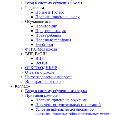
Вход в систему обучения школы
Родителям
Приём в 1 класс
Правила приёма в школу
Обучающимся
Прокторинг
Профориентация
Права ребёнка
Полезные телефоны
Учебники
ФГИС Моя школа
ВПР, ВсОШ
ВПР
ВсОШ
ОРКСЭ/ОДНКНР
Отзывы о школе
Часто задаваемые вопросы
Иностранные языки
Колледж
Вход в систему обучения колледжа
Приёмная комиссия
Правила приёма на обучение
Перечень вступительных испытаний
Условия приёма по договорам об
оказании платных образовательных услуг