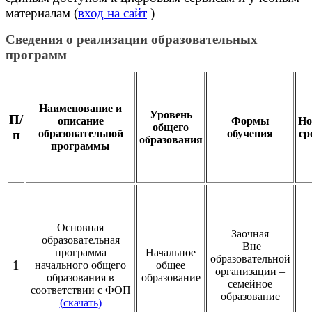
материалам (
вход на сайт
)
Сведения о реализации образовательных
программ
Наименование и
Уровень
П/
описание
Формы
Но
общего
п
образовательной
обучения
ср
образования
программы
Основная
Заочная
образовательная
Вне
программа
Начальное
образовательной
1
начального общего
общее
организации –
образования в
образование
семейное
соответствии с ФОП
образование
(
скачать
)