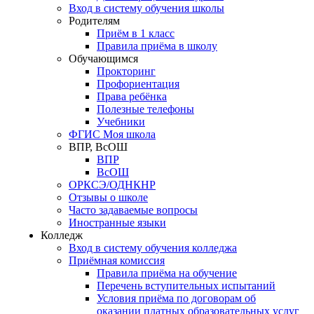
Вход в систему обучения школы
Родителям
Приём в 1 класс
Правила приёма в школу
Обучающимся
Прокторинг
Профориентация
Права ребёнка
Полезные телефоны
Учебники
ФГИС Моя школа
ВПР, ВсОШ
ВПР
ВсОШ
ОРКСЭ/ОДНКНР
Отзывы о школе
Часто задаваемые вопросы
Иностранные языки
Колледж
Вход в систему обучения колледжа
Приёмная комиссия
Правила приёма на обучение
Перечень вступительных испытаний
Условия приёма по договорам об
оказании платных образовательных услуг