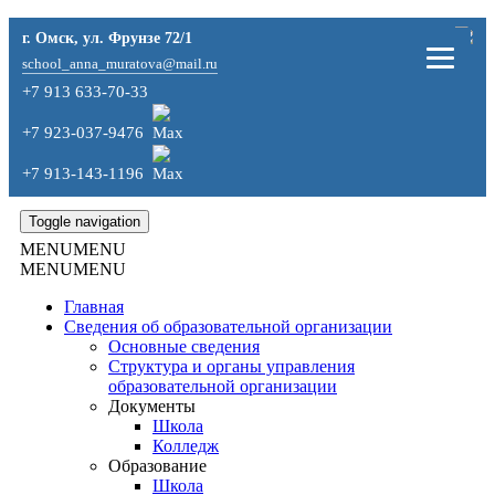
г. Омск, ул. Фрунзе 72/1
school_anna_muratova@mail.ru
+7 913 633-70-33
+7 923-037-9476
+7 913-143-1196
Toggle navigation
MENU
MENU
MENU
MENU
Главная
Сведения об образовательной организации
Основные сведения
Структура и органы управления
образовательной организации
Документы
Школа
Колледж
Образование
Школа