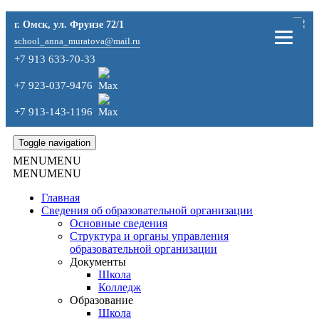
г. Омск, ул. Фрунзе 72/1
school_anna_muratova@mail.ru
+7 913 633-70-33
+7 923-037-9476
+7 913-143-1196
Toggle navigation
MENU
MENU
MENU
MENU
Главная
Сведения об образовательной организации
Основные сведения
Структура и органы управления
образовательной организации
Документы
Школа
Колледж
Образование
Школа