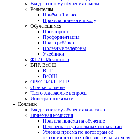
Вход в систему обучения школы
Родителям
Приём в 1 класс
Правила приёма в школу
Обучающимся
Прокторинг
Профориентация
Права ребёнка
Полезные телефоны
Учебники
ФГИС Моя школа
ВПР, ВсОШ
ВПР
ВсОШ
ОРКСЭ/ОДНКНР
Отзывы о школе
Часто задаваемые вопросы
Иностранные языки
Колледж
Вход в систему обучения колледжа
Приёмная комиссия
Правила приёма на обучение
Перечень вступительных испытаний
Условия приёма по договорам об
оказании платных образовательных услуг