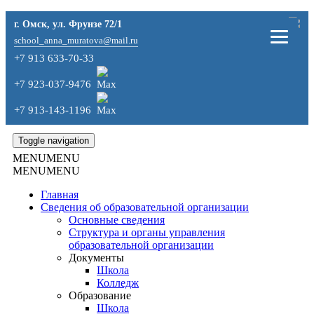
г. Омск, ул. Фрунзе 72/1
school_anna_muratova@mail.ru
+7 913 633-70-33
+7 923-037-9476
+7 913-143-1196
Toggle navigation
MENU
MENU
MENU
MENU
Главная
Сведения об образовательной организации
Основные сведения
Структура и органы управления
образовательной организации
Документы
Школа
Колледж
Образование
Школа