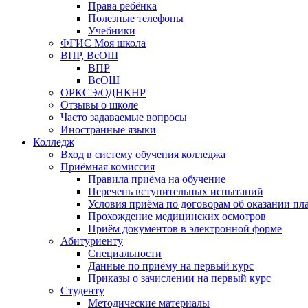
Права ребёнка
Полезные телефоны
Учебники
ФГИС Моя школа
ВПР, ВсОШ
ВПР
ВсОШ
ОРКСЭ/ОДНКНР
Отзывы о школе
Часто задаваемые вопросы
Иностранные языки
Колледж
Вход в систему обучения колледжа
Приёмная комиссия
Правила приёма на обучение
Перечень вступительных испытаний
Условия приёма по договорам об оказании пл
Прохождение медицинских осмотров
Приём документов в электронной форме
Абитуриенту
Специальности
Данные по приёму на первый курс
Приказы о зачислении на первый курс
Студенту
Методические материалы