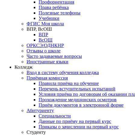
Профориентация
Права ребёнка
Полезные телефоны
Учебники
ФГИС Моя школа
ВПР, ВсОШ
ВПР
ВсОШ
ОРКСЭ/ОДНКНР
Отзывы о школе
Часто задаваемые вопросы
Иностранные языки
Колледж
Вход в систему обучения колледжа
Приёмная комиссия
Правила приёма на обучение
Перечень вступительных испытаний
Условия приёма по договорам об оказании пл
Прохождение медицинских осмотров
Приём документов в электронной форме
Абитуриенту
Специальности
Данные по приёму на первый курс
Приказы о зачислении на первый курс
Студенту