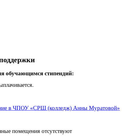
 поддержки
ия обучающимся стипендий:
ыплачивается.
чение в ЧПОУ «СРШ (колледж) Анны Муратовой»
ные помещения отсутствуют