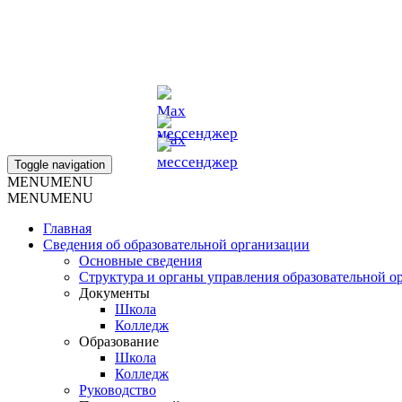
г. Омск, ул. Фрунзе 72/1
school_anna_muratova@mail.ru
+7 (913)-633-70-33
+7 923-037-9476
+7 913-143-1196
Toggle navigation
MENU
MENU
MENU
MENU
Главная
Сведения об образовательной организации
Основные сведения
Структура и органы управления образовательной о
Документы
Школа
Колледж
Образование
Школа
Колледж
Руководство