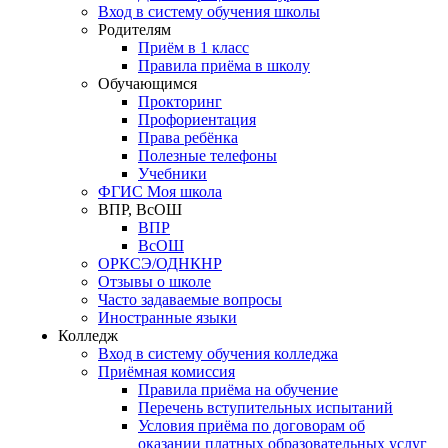
Вход в систему обучения школы
Родителям
Приём в 1 класс
Правила приёма в школу
Обучающимся
Прокторинг
Профориентация
Права ребёнка
Полезные телефоны
Учебники
ФГИС Моя школа
ВПР, ВсОШ
ВПР
ВсОШ
ОРКСЭ/ОДНКНР
Отзывы о школе
Часто задаваемые вопросы
Иностранные языки
Колледж
Вход в систему обучения колледжа
Приёмная комиссия
Правила приёма на обучение
Перечень вступительных испытаний
Условия приёма по договорам об
оказании платных образовательных услуг