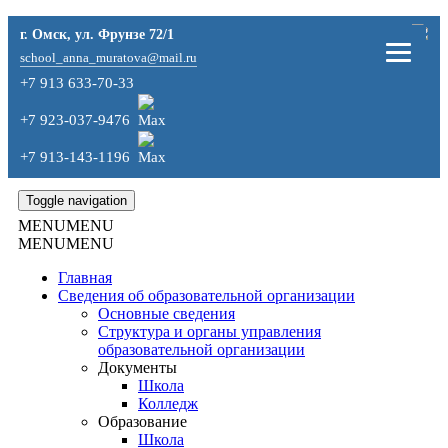
г. Омск, ул. Фрунзе 72/1
school_anna_muratova@mail.ru
+7 913 633-70-33
+7 923-037-9476
+7 913-143-1196
Toggle navigation
MENU
MENU
MENU
MENU
Главная
Сведения об образовательной организации
Основные сведения
Структура и органы управления
образовательной организации
Документы
Школа
Колледж
Образование
Школа