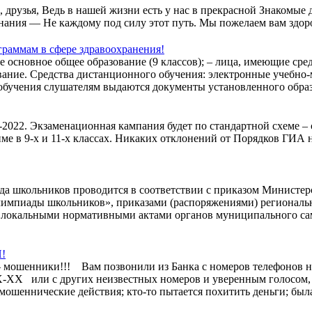
узья, Ведь в нашей жизни есть у нас в прекрасной Знакомые д
 знания — Не каждому под силу этот путь. Мы пожелаем вам здор
раммам в сфере здравоохранения!
основное общее образование (9 классов); – лица, имеющие средн
вание. Средства дистанционного обучения: электронные учебно
 обучения слушателям выдаются документы установленного образ
022. Экзаменационная кампания будет по стандартной схеме –
е в 9-х и 11-х классах. Никаких отклонений от Порядков ГИА 
 школьников проводится в соответствии с приказом Министерст
импиады школьников», приказами (распоряжениями) региональн
, локальными нормативными актами органов муниципального са
!
 – мошенники!!! Вам позвонили из Банка с номеров телефон
с других неизвестных номеров и уверенным голосом, проф
мошеннические действия; кто-то пытается похитить деньги; был