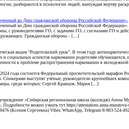
гии, разбираются в психологии людей, вынуждая жертву раскр
роченный ко Дню гражданской обороны Российской Федерации».
оченный ко Дню гражданской обороны Российской Федерации». 
ы, с руководителями ГО, с задачами ГО, с сигналами ГО и дейс
окружающих. Гражданская оборона – […]
ческая акция “Родительский урок”. В этом году антинаркотическ
их и социальных аспектов наркомании родителям обучающихся, 
енности к проблеме распространения наркомании в молодежной 
 2024 года состоится Федеральный просветительский марафон 
и. Спикерами выступят учёные, руководители крупнейших комп
мира, среди которых: Сергей Кравцов, Мария […]
учреждение «Сибирская региональная школа (колледж) Анны Мур
дробности можно узнать тут https://attestations.anna-muratova-
037-9476 (Ксения Сергеевна) Viber, WhatsApp, Telegram 8-983-524-