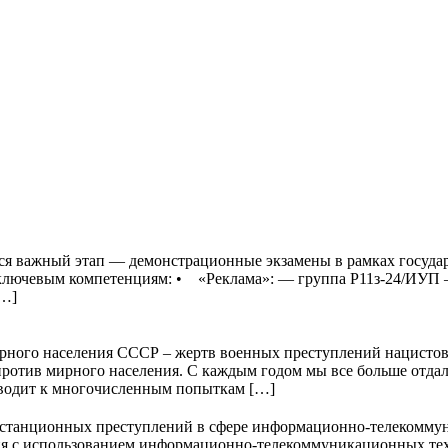
ся важный этап — демонстрационные экзамены в рамках государ
и ключевым компетенциям: • «Реклама»: — группа Р11з-24/ИУП
[…]
мирного населения СССР – жертв военных преступлений нацисто
ротив мирного населения. С каждым годом мы все больше отдал
иводит к многочисленным попыткам […]
танционных преступлений в сфере информационно-телекомму
я с использованием информационно-телекоммуникационных тех