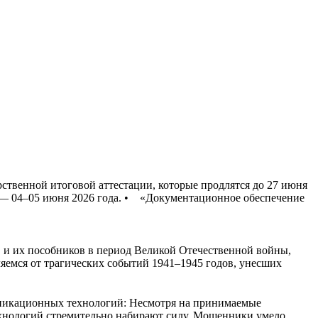
ственной итоговой аттестации, которые продлятся до 27 июня
 — 04–05 июня 2026 года. • «Документационное обеспечение
в и их пособников в период Великой Отечественной войны,
яемся от трагических событий 1941–1945 годов, унесших
никационных технологий: Несмотря на принимаемые
нологий стремительно набирают силу. Мошенники умело