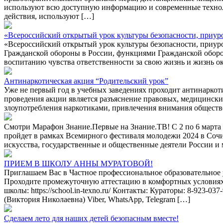
используют всю доступную информацию и современные техноло
действия, используют […]
«Всероссийский открытый урок культуры безопасности, приу
«Всероссийский открытый урок культуры безопасности, приур
Гражданской обороны в России, функциями Гражданской оборон
воспитанию чувства ответственности за свою жизнь и жизнь 
Антинаркотическая акция “Родительский урок”
Уже не первый год в учебных заведениях проходит антинаркоти
проведения акции является разъяснение правовых, медицинск
злоупотребления наркотиками, привлечения внимания обществ
Смотри Марафон Знание.Первые на Знание.ТВ! С 2 по 6 марта
пройдет в рамках Всемирного фестиваля молодежи 2024 в Соч
искусства, государственные и общественные деятели России и 
ПРИЕМ В ШКОЛУ АННЫ МУРАТОВОЙ!
Приглашаем Вас в Частное профессиональное образовательное 
Проходите промежуточную аттестацию в комфортных условиях. По
школы: https://school.in-texno.ru/ Контакты: Кураторы: 8-923-
(Виктория Николаевна) Viber, WhatsApp, Telegram […]
Сделаем лето для наших детей безопасным вместе!