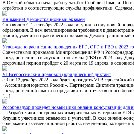
В Омской области начал работу чат-бот Сообщи. Помоги. По но
отработки в соответствующие службы профилактики. Сделаем л
Внимание! Демонстрационный экзамен
Справочно С 1 сентября 2022 года вступил в силу новый поря
образования. В нем детализированы требования к демонстраци
знаний, умений и практических навыков. Демонстрационный экз
Утверждено расписание проведения ЕГЭ, ОГЭ и ГВЭ в 2023 г
Совместными приказами Минпросвещения РФ и Рособрнадзора у
государственного выпускного экзамена (ГВЭ) в 2023 году. До
досрочный период пройдет с 20 марта по 19 апреля, в основно
VI Всероссийский правовой (юридический) диктант
с 3 по 12 декабря 2022 года будет проходить VI Всероссийск
«Ассоциация юристов России». Партнерами Диктанта традици
государственной власти и представители отечественного биз
[…]
Рособрнадзор проведет новый цикл онлайн-консультаций для 
Разработчики контрольных измерительных материалов ЕГЭ из
будущих участников экзаменов и учителей. В ходе онлайн-кон
содержании экзаменационной работы, изменениях, которые пр