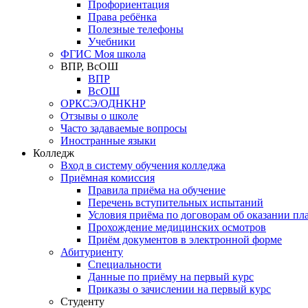
Профориентация
Права ребёнка
Полезные телефоны
Учебники
ФГИС Моя школа
ВПР, ВсОШ
ВПР
ВсОШ
ОРКСЭ/ОДНКНР
Отзывы о школе
Часто задаваемые вопросы
Иностранные языки
Колледж
Вход в систему обучения колледжа
Приёмная комиссия
Правила приёма на обучение
Перечень вступительных испытаний
Условия приёма по договорам об оказании пл
Прохождение медицинских осмотров
Приём документов в электронной форме
Абитуриенту
Специальности
Данные по приёму на первый курс
Приказы о зачислении на первый курс
Студенту