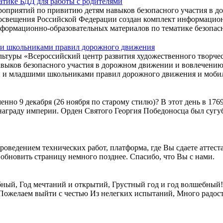
тике БДД для работы с родителями
приятий по привитию детям навыков безопасного участия в до
свещения Российской Федерации создан комплект информационн
ормационно-образовательных материалов по тематике безопас
ми школьниками правил дорожного движения
ры «Всероссийский центр развития художественного творчест
выков безопасного участия в дорожном движении и вовлечению
ми и младшими школьниками правил дорожного движения и моби
но 9 декабря (26 ноября по старому стилю)? В этот день в 176
аграду империи. Орден Святого Георгия Победоносца был сугуб
оведением технических работ, платформа, где Вы сдаете аттеста
обновить страницу немного позднее. Спасибо, что Вы с нами.
ный, Год мечтаний и открытий, Грустный год и год волшебный! 
ожелаем выйти с честью Из нелегких испытаний, Много радостн