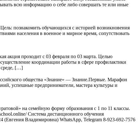
ывать всю информацию о себе либо совершать те или иные
Цель: познакомить обучающихся с историей возникновения
твиями населения в военное и мирное время, сопутствовать
ая акция проходит с 03 февраля по 03 марта. Целью
осуществление координации работы в сфере профилактики
среде, […]
Российского общества «Знание» — Знание.Первые. Марафон
аний, успешные предприниматели, мастера культуры и
атовой» на семейную форму образования с 1 по 11 классы.
school.online/ Система дистанционного обучения
4924 (Евгения Владимировна) WhatsApp, Telegram 8-923-692-7576