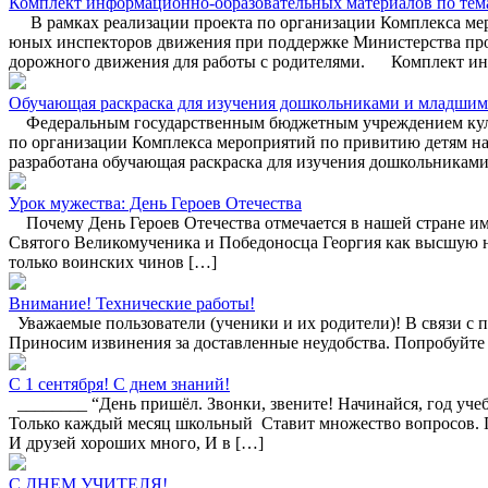
Комплект информационно-образовательных материалов по тема
В рамках реализации проекта по организации Комплекса меро
юных инспекторов движения при поддержке Министерства про
дорожного движения для работы с родителями. Комплект инф
Обучающая раскраска для изучения дошкольниками и младши
Федеральным государственным бюджетным учреждением культу
по организации Комплекса мероприятий по привитию детям на
разработана обучающая раскраска для изучения дошкольника
Урок мужества: День Героев Отечества
Почему День Героев Отечества отмечается в нашей стране имен
Святого Великомученика и Победоносца Георгия как высшую н
только воинских чинов […]
Внимание! Технические работы!
Уважаемые пользователи (ученики и их родители)! В связи с пр
Приносим извинения за доставленные неудобства. Попробуйте 
С 1 сентября! С днем знаний!
________ “День пришёл. Звонки, звените! Начинайся, год учеб
Только каждый месяц школьный Ставит множество вопросов. П
И друзей хороших много, И в […]
С ДНЕМ УЧИТЕЛЯ!