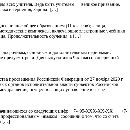
ля всех учителя. Ведь быть учителем — великое призвание.
овья и терпения, Зарплат […]
ее полное общее образованием (11 классов); – лица,
-методические комплексы, включающие электронные учебники,
ца. Продолжительность обучения: в […]
 с досрочным, основным и дополнительным периодами.
не предусмотрели. Для выпускников 9-х классов досрочный
ва просвещения Российской Федерации от 27 ноября 2020 г.
ых органов исполнительной власти субъектов Российской
моуправления, осуществляющих управление в сфере
ов начинающихся со следующих цифр: +7-495-ХХХ-ХХ-ХХ +7-
ессиональным «языком» сообщили о том, что со счёта
а […]