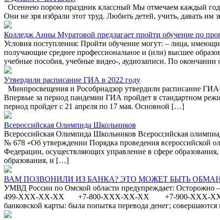
Осеннею порою праздник классный Мы отмечаем каждый год, др
Они не зря избрали этот труд. Любить детей, учить, давать им
Колледж Анны Муратовой предлагает пройти обучение по прог
Условия поступления: Пройти обучение могут: – лица, имеющие 
получающие среднее профессиональное и (или) высшее образо
учебные пособия, учебные видео-, аудиозаписи. По окончании
Утвердили расписание ГИА в 2022 году
Минпросвещения и Рособрнадзор утвердили расписание ГИА-2
Впервые за период пандемии ГИА пройдет в стандартном режим
период пройдет с 21 апреля по 17 мая. Основной […]
Всероссийская Олимпида Школьников
Всероссийская Олимпида Школьников Всероссийская олимпиада
№ 678 «Об утверждении Порядка проведения всероссийской ол
Федерации, осуществляющих управление в сфере образования
образования, и […]
ВАМ ПОЗВОНИЛИ ИЗ БАНКА? ЭТО МОЖЕТ БЫТЬ ОБМАН
УМВД России по Омской области предупреждает: Осторожно
499-ХХХ-ХХ-ХХ +7-800-ХХХ-ХХ-ХХ +7-900-ХХХ-ХХ-ХХ или 
банковской карты: была попытка перевода денег; совершаются 