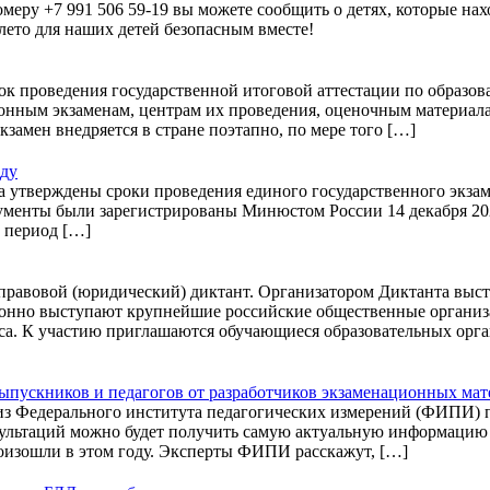
меру +7 991 506 59-19 вы можете сообщить о детях, которые нах
ето для наших детей безопасным вместе!
док проведения государственной итоговой аттестации по образ
онным экзаменам, центрам их проведения, оценочным материала
амен внедряется в стране поэтапно, по мере того […]
оду
тверждены сроки проведения единого государственного экзамен
кументы были зарегистрированы Минюстом России 14 декабря 2022
й период […]
ий правовой (юридический) диктант. Организатором Диктанта вы
онно выступают крупнейшие российские общественные организа
неса. К участию приглашаются обучающиеся образовательных ор
выпускников и педагогов от разработчиков экзаменационных ма
 Федерального института педагогических измерений (ФИПИ) пр
сультаций можно будет получить самую актуальную информацию 
оизошли в этом году. Эксперты ФИПИ расскажут, […]