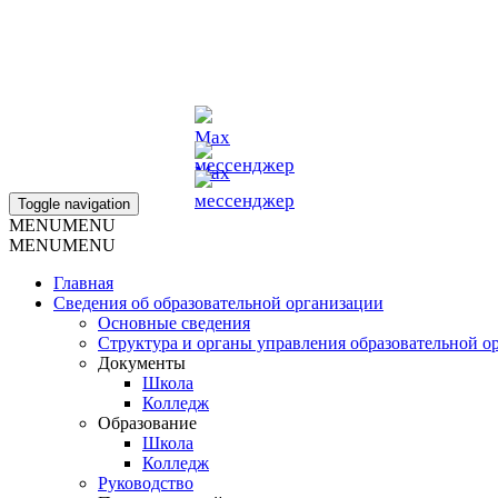
г. Омск, ул. Фрунзе 72/1
school_anna_muratova@mail.ru
+7 (913)-633-70-33
+7 923-037-9476
+7 913-143-1196
Toggle navigation
MENU
MENU
MENU
MENU
Главная
Сведения об образовательной организации
Основные сведения
Структура и органы управления образовательной о
Документы
Школа
Колледж
Образование
Школа
Колледж
Руководство