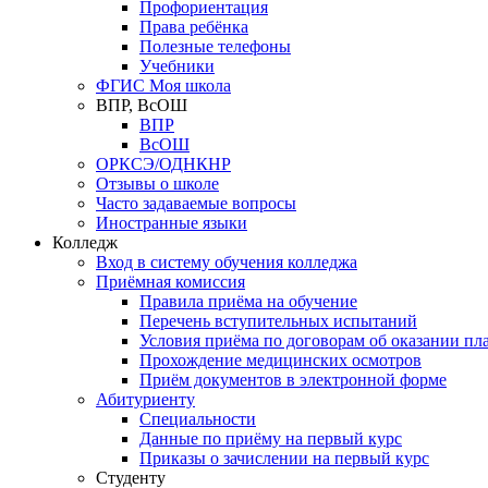
Профориентация
Права ребёнка
Полезные телефоны
Учебники
ФГИС Моя школа
ВПР, ВсОШ
ВПР
ВсОШ
ОРКСЭ/ОДНКНР
Отзывы о школе
Часто задаваемые вопросы
Иностранные языки
Колледж
Вход в систему обучения колледжа
Приёмная комиссия
Правила приёма на обучение
Перечень вступительных испытаний
Условия приёма по договорам об оказании пл
Прохождение медицинских осмотров
Приём документов в электронной форме
Абитуриенту
Специальности
Данные по приёму на первый курс
Приказы о зачислении на первый курс
Студенту