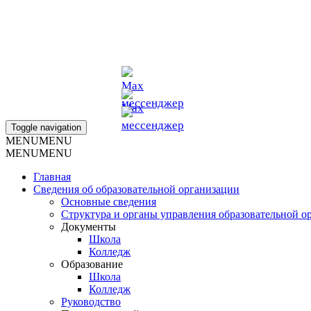
г. Омск, ул. Фрунзе 72/1
school_anna_muratova@mail.ru
+7 (913)-633-70-33
+7 923-037-9476
+7 913-143-1196
Toggle navigation
MENU
MENU
MENU
MENU
Главная
Сведения об образовательной организации
Основные сведения
Структура и органы управления образовательной о
Документы
Школа
Колледж
Образование
Школа
Колледж
Руководство