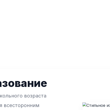
азование
кольного возраста
ся всесторонним