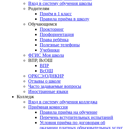
Вход в систему обучения школы
Родителям
Приём в 1 класс
Правила приёма в школу
Обучающимся
Прокторинг
Профориентация
Права ребёнка
Полезные телефоны
Учебники
ФГИС Моя школа
ВПР, ВсОШ
ВПР
ВсОШ
ОРКСЭ/ОДНКНР
Отзывы о школе
Часто задаваемые вопросы
Иностранные языки
Колледж
Вход в систему обучения колледжа
Приёмная комиссия
Правила приёма на обучение
Перечень вступительных испытаний
Условия приёма по договорам об
оказании платных образовательных услуг