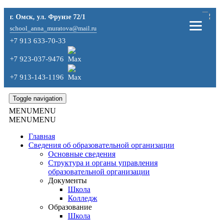
г. Омск, ул. Фрунзе 72/1
school_anna_muratova@mail.ru
+7 913 633-70-33
+7 923-037-9476
+7 913-143-1196
Toggle navigation
MENU
MENU
MENU
MENU
Главная
Сведения об образовательной организации
Основные сведения
Структура и органы управления
образовательной организации
Документы
Школа
Колледж
Образование
Школа