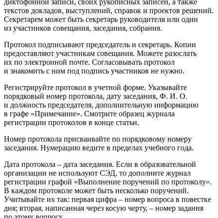
диктофонной записи, своих рукописных записей, а также
текстов докладов, выступлений, справок и проектов решений.
Секретарем может быть секретарь руководителя или один
из участников совещания, заседания, собрания.
Протокол подписывают председатель и секретарь. Копии
предоставляют участникам совещания. Можете разослать
их по электронной почте. Согласовывать протокол
и знакомить с ним под подпись участников не нужно.
Регистрируйте протокол в учетной форме. Указывайте
порядковый номер протокола, дату заседания, Ф. И. О.
и должность председателя, дополнительную информацию
в графе «Примечание». Смотрите образец журнала
регистрации протоколов в конце статьи.
Номер протокола присваивайте по порядковому номеру
заседания. Нумерацию ведите в пределах учебного года.
Дата протокола – дата заседания. Если в образовательной
организации не используют СЭД, то дополните журнал
регистрации графой «Выполнение поручений по протоколу».
В каждом протоколе может быть несколько поручений.
Учитывайте их так: первая цифра – номер вопроса в повестке
дня; вторая, написанная через косую черту, – номер задания
по этому вопросу.